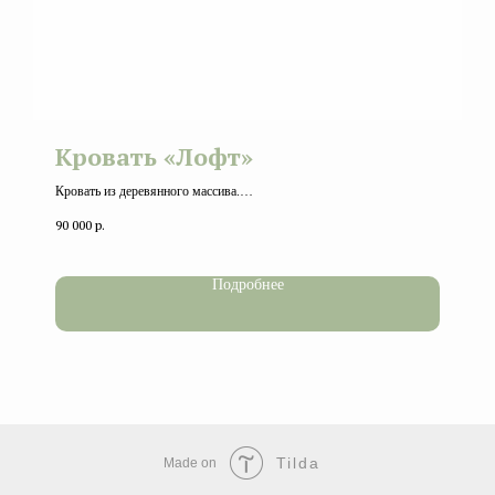
Кровать «Лофт»
Кровать из деревянного массива.
Изголовье прямое.
90 000
р.
Кровать может быть односпальная или двуспальная.
Подробнее
Tilda
Made on