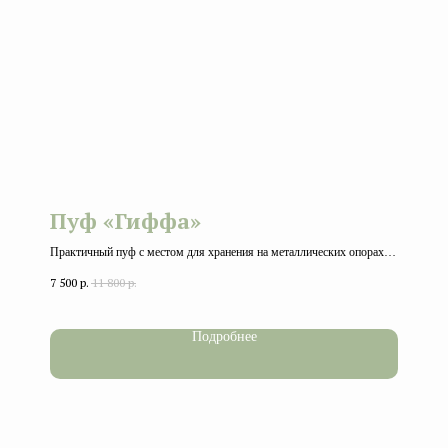
Пуф «Гиффа»
Практичный пуф с местом для хранения на металлических опорах.
Ширина 45 см, глубина 45 см, высота 45 см.
7 500
р.
11 800
р.
Подробнее